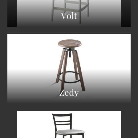
Volt
Zedy