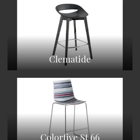
Clematide
Colorfive St 66