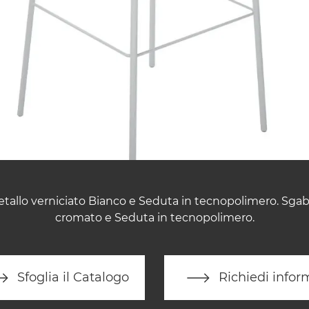
tallo verniciato Bianco e Seduta in tecnopolimero. Sgab
cromato e Seduta in tecnopolimero.
Sfoglia il Catalogo
Richiedi infor