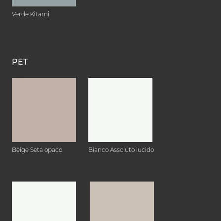
Verde Kitami
PET
Beige Seta opaco
Bianco Assoluto lucido