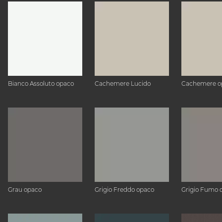
Bianco Assoluto opaco
Cachemere Lucido
Cachemere o
Grau opaco
Grigio Freddo opaco
Grigio Fumo 