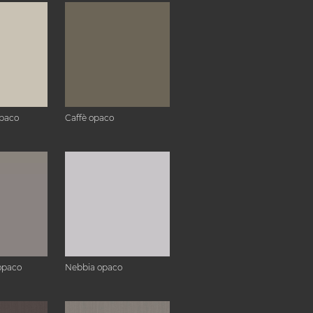
paco
Caffè opaco
opaco
Nebbia opaco