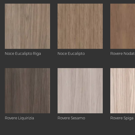
Noce Eucalipto Riga
Noce Eucalipto
Rovere Nodat
Rovere Liquirizia
Rovere Sesamo
Rovere Spiga