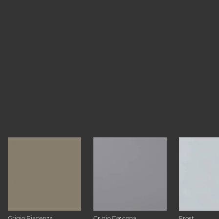
Grigio Piacenza
Grigio Daytona
Frost