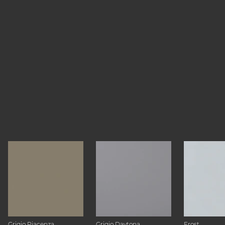
Grigio Piacenza
Grigio Daytona
Frost