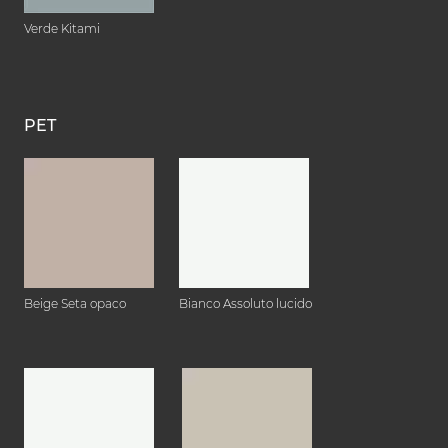
Verde Kitami
PET
Beige Seta opaco
Bianco Assoluto lucido