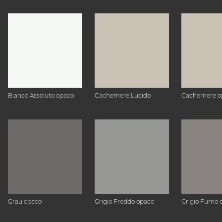
Bianco Assoluto opaco
Cachemere Lucido
Cachemere o
Grau opaco
Grigio Freddo opaco
Grigio Fumo 