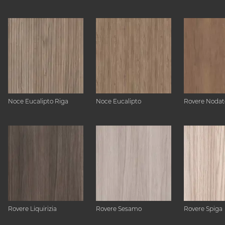
Noce Eucalipto Riga
Noce Eucalipto
Rovere Nodat
Rovere Liquirizia
Rovere Sesamo
Rovere Spiga