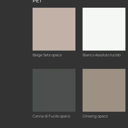
PET
Beige Seta opaco
Bianco Assoluto lucido
Canna di Fucile opaco
Ginseng opaco