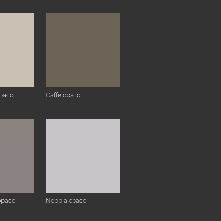
paco
Caffè opaco
opaco
Nebbia opaco