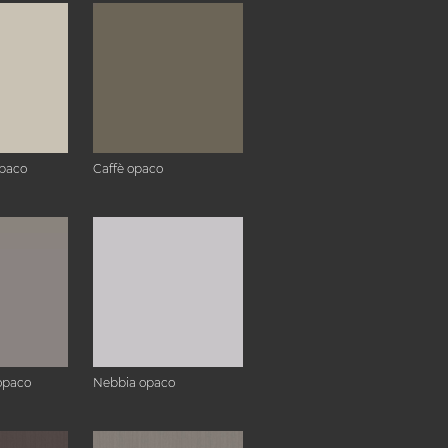
paco
Caffè opaco
opaco
Nebbia opaco