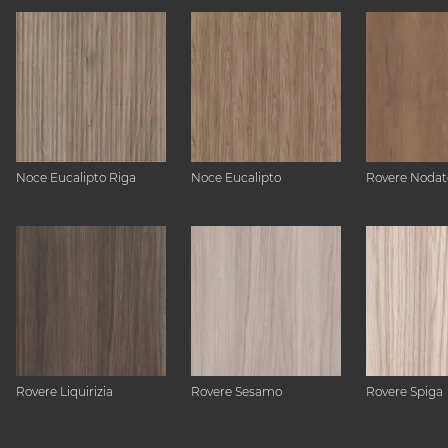
Noce Eucalipto Riga
Noce Eucalipto
Rovere Nodat
Rovere Liquirizia
Rovere Sesamo
Rovere Spiga