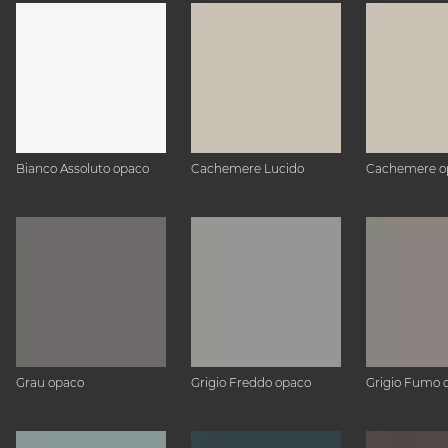
Bianco Assoluto opaco
Cachemere Lucido
Cachemere o
Grau opaco
Grigio Freddo opaco
Grigio Fumo 