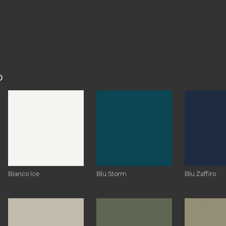
O
Bianco Ice
Blu Storm
Blu Zaffiro