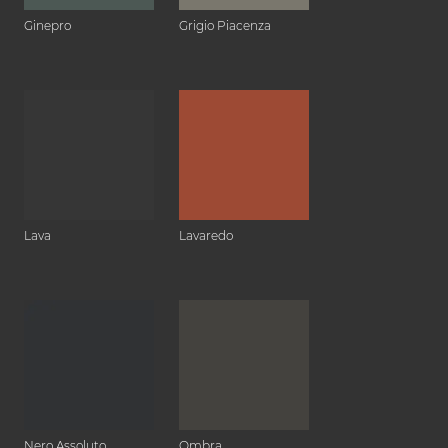
Ginepro
Grigio Piacenza
Lava
Lavaredo
Nero Assoluto
Ombra