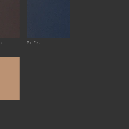
o
Blu Fes