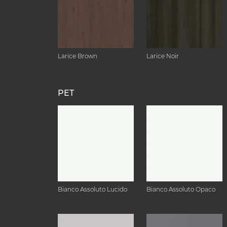
Larice Brown
Larice Noir
PET
Bianco Assoluto Lucido
Bianco Assoluto Opaco