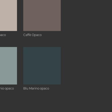
paco
Caffè Opaco
hio opaco
Blu Marino opaco