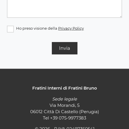
Ho preso visione della
Privacy Policy
Invia
Fratini Interni di Fratini Bruno
Sede legale
Via Morandi, 5
06012 Città Di Castello (Perugia)
Tel
+39 075-9977383
© 2026 - P.IVA 02497360541